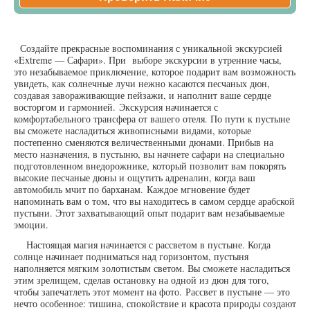
Создайте прекрасные воспоминания с уникальной экскурсией
«Extreme — Сафари». При выборе экскурсии в утренние часы,
это незабываемое приключение, которое подарит вам возможность
увидеть, как солнечные лучи нежно касаются песчаных дюн,
создавая завораживающие пейзажи, и наполнит ваше сердце
восторгом и гармонией. Экскурсия начинается с
комфортабельного трансфера от вашего отеля. По пути к пустыне
вы сможете насладиться живописными видами, которые
постепенно сменяются величественными дюнами. Прибыв на
место назначения, в пустыню, вы начнете сафари на специально
подготовленном внедорожнике, который позволит вам покорять
высокие песчаные дюны и ощутить адреналин, когда ваш
автомобиль мчит по барханам. Каждое мгновение будет
напоминать вам о том, что вы находитесь в самом сердце арабской
пустыни. Этот захватывающий опыт подарит вам незабываемые
эмоции.
Настоящая магия начинается с рассветом в пустыне. Когда
солнце начинает подниматься над горизонтом, пустыня
наполняется мягким золотистым светом. Вы сможете насладиться
этим зрелищем, сделав остановку на одной из дюн для того,
чтобы запечатлеть этот момент на фото. Рассвет в пустыне — это
нечто особенное: тишина, спокойствие и красота природы создают